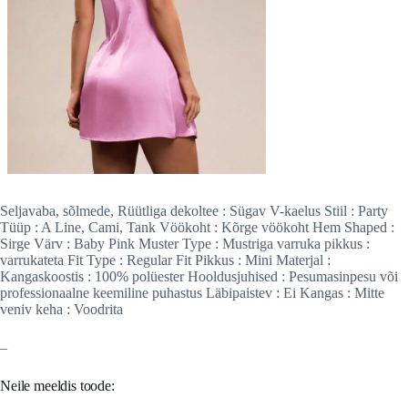
Seljavaba, sõlmede, Rüütliga dekoltee : Sügav V-kaelus Stiil : Party
Tüüp : A Line, Cami, Tank Vöökoht : Kõrge vöökoht Hem Shaped :
Sirge Värv : Baby Pink Muster Type : Mustriga varruka pikkus :
varrukateta Fit Type : Regular Fit Pikkus : Mini Materjal :
Kangaskoostis : 100% polüester Hooldusjuhised : Pesumasinpesu või
professionaalne keemiline puhastus Läbipaistev : Ei Kangas : Mitte
veniv keha : Voodrita
–
Neile meeldis toode: