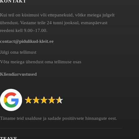
KONTAKT
Kui teil on küsimusi või ettepanekuid, võtke meiega julgelt
ühendust. Vastame teile 24 tunni jooksul, esmaspäevast
reedeni kell 9.00–17.00.
contact@pidulikud-kleit.ee
Jälgi oma tellimust
Võta meiega ühendust oma tellimuse osas
Kliendiarvustused
Täname teid usalduse ja sadade positiivsete hinnangute eest.
TEAVE