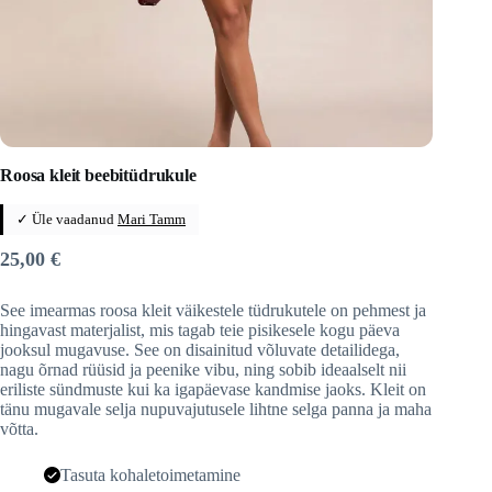
Roosa kleit beebitüdrukule
✓ Üle vaadanud
Mari Tamm
25,00
€
See imearmas roosa kleit väikestele tüdrukutele on pehmest ja
hingavast materjalist, mis tagab teie pisikesele kogu päeva
jooksul mugavuse. See on disainitud võluvate detailidega,
nagu õrnad rüüsid ja peenike vibu, ning sobib ideaalselt nii
eriliste sündmuste kui ka igapäevase kandmise jaoks. Kleit on
tänu mugavale selja nupuvajutusele lihtne selga panna ja maha
võtta.
Tasuta kohaletoimetamine