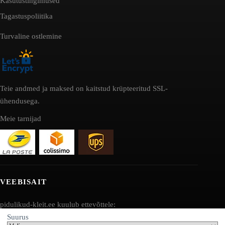
Kasutustingimused
Tagastuspoliitika
Turvaline ostlemine
Teie andmed ja maksed on kaitstud krüpteeritud SSL-
ühendusega.
Meie tarnijad
VEEBISAIT
pidulikud-kleit.ee kuulub ettevõttele:
Suurus
AV SEO LLC