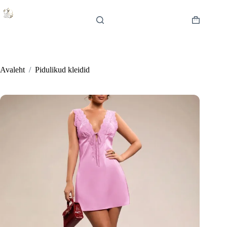
Skip
to
content
Shopping
cart
Avaleht
/
Pidulikud kleidid