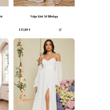
it
Valge kleit 3d lilledega
Sellel
135,00
€
🛒
tootel
on
mitu
varianti.
Valikuid
saab
teha
tootelehel.