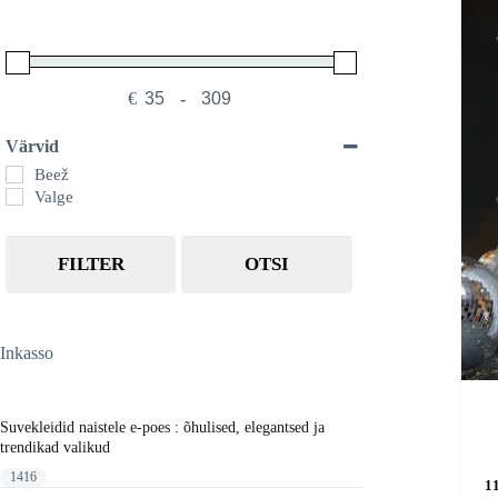
€
-
Minimum Price
Maximum Price
Värvid
Beež
Valge
FILTER
OTSI
Inkasso
Suvekleidid naistele e-poes : õhulised, elegantsed ja
trendikad valikud
Sellel
1416
1
tootel