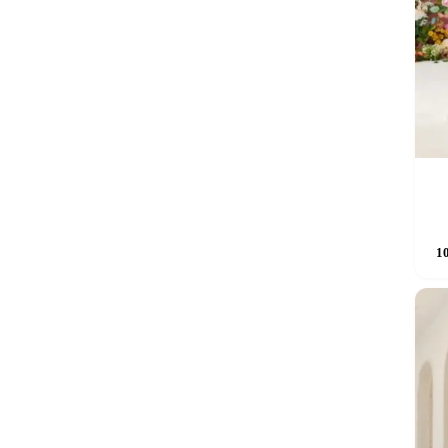
Sellel
1
tootel
on
mitu
varianti
Valikui
saab
teha
tooteleh