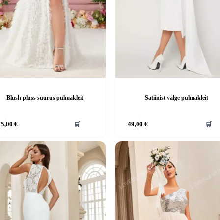
Blush pluss suurus pulmakleit
Satiinist valge pulmakleit
Sellel
05,00
€
🛒
49,00
€
🛒
tootel
on
mitu
.
varianti.
d
Valikuid
saab
teha
el.
tootelehel.