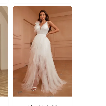
on
mitu
varianti.
Valikuid
saab
teha
tootelehel.