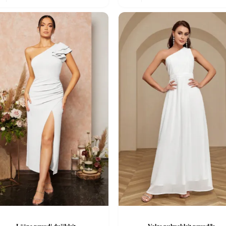
on
mitu
.
varianti.
d
Valikuid
saab
teha
el.
tootelehel.