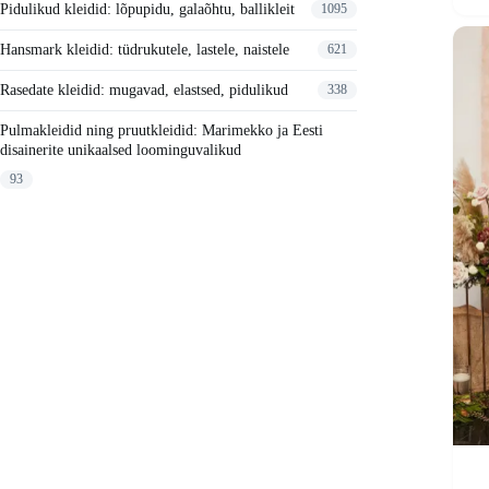
Pidulikud kleidid: lõpupidu, galaõhtu, ballikleit
on
1095
mitu
varianti
Hansmark kleidid: tüdrukutele, lastele, naistele
621
Valikui
saab
Rasedate kleidid: mugavad, elastsed, pidulikud
338
teha
tooteleh
Pulmakleidid ning pruutkleidid: Marimekko ja Eesti
disainerite unikaalsed loominguvalikud
93