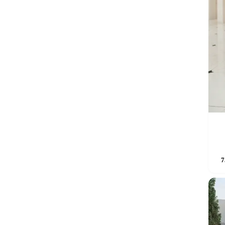
Sellel
7
tootel
on
mitu
varianti
Valikui
saab
teha
tooteleh