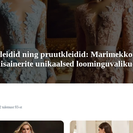
eidid ning pruutkleidid: Marimekko 
isainerite unikaalsed loominguvalik
 tulemust 93-st