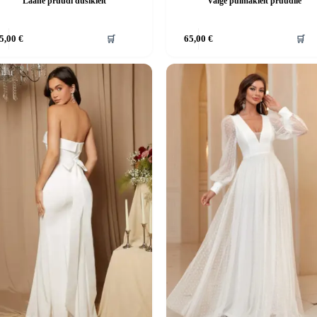
Lääne pruudi dušikleit
Valge pulmakleit pruudile
Sellel
5,00
€
🛒
65,00
€
🛒
tootel
on
mitu
.
varianti.
d
Valikuid
saab
teha
el.
tootelehel.