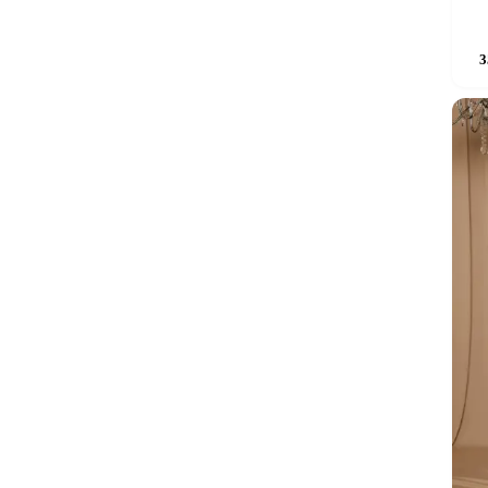
Sellel
3
tootel
on
mitu
varianti
Valikui
saab
teha
tooteleh