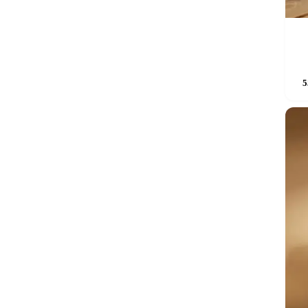
Sellel
5
tootel
on
mitu
varianti
Valikui
saab
teha
tooteleh