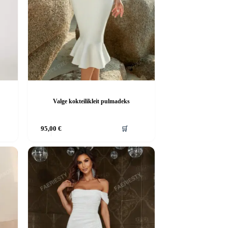
Valge kokteilikleit pulmadeks
Sellel
95,00
€
🛒
tootel
on
mitu
varianti.
Valikuid
saab
teha
tootelehel.