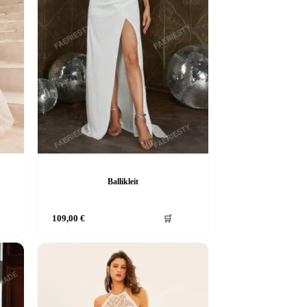
Ballikleit
Sellel
109,00
€
🛒
tootel
on
mitu
varianti.
Valikuid
saab
teha
tootelehel.