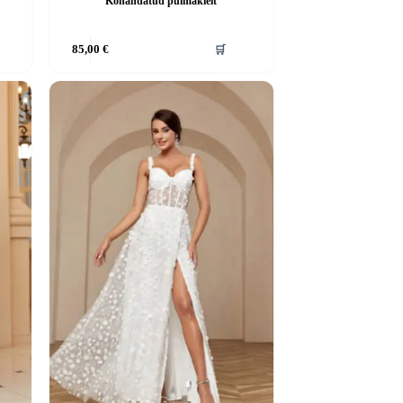
Kohandatud pulmakleit
Sellel
85,00
€
🛒
tootel
on
mitu
varianti.
Valikuid
saab
teha
tootelehel.