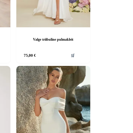
Valge triibuline pulmakleit
Sellel
75,00
€
🛒
tootel
on
mitu
varianti.
Valikuid
saab
teha
tootelehel.