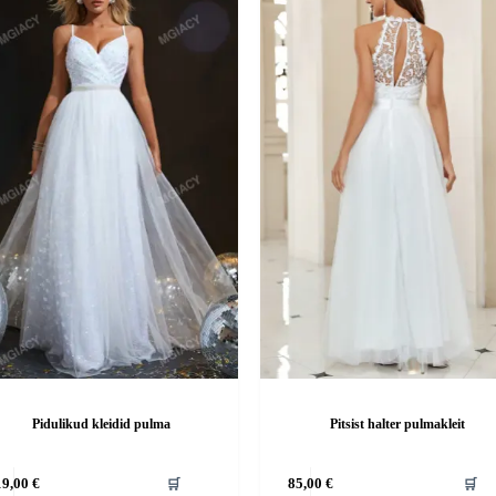
Pidulikud kleidid pulma
Pitsist halter pulmakleit
Sellel
19,00
€
🛒
85,00
€
🛒
tootel