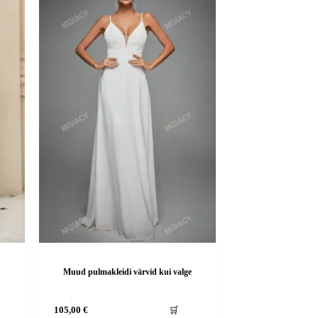
Muud pulmakleidi värvid kui valge
Sellel
105,00
€
🛒
tootel