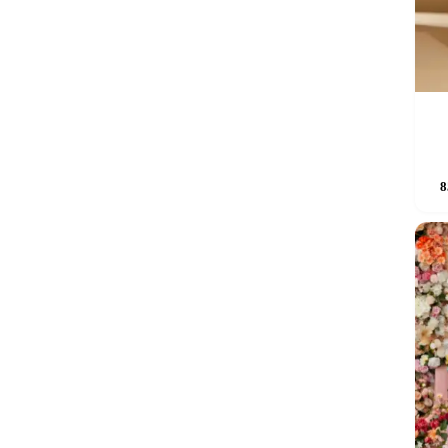
Sellel
8
tootel
on
mitu
varianti
Valikui
saab
teha
tooteleh