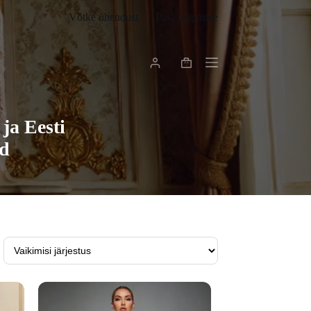
Võtke ühendust
Paki jälgimine
Shopping
cart
ja Eesti
ud