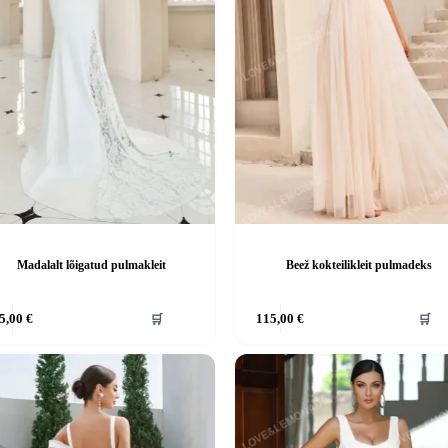
Madalalt lõigatud pulmakleit
Beež kokteilikleit pulmadeks
Sellel
5,00
€
🛒
115,00
€
🛒
tootel
on
mitu
.
varianti.
d
Valikuid
saab
teha
el.
tootelehel.