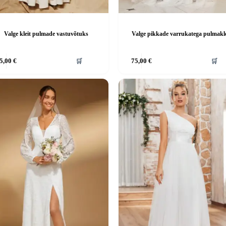
Valge kleit pulmade vastuvõtuks
Valge pikkade varrukatega pulmakle
Sellel
5,00
€
🛒
75,00
€
🛒
tootel
on
mitu
.
varianti.
d
Valikuid
saab
teha
el.
tootelehel.