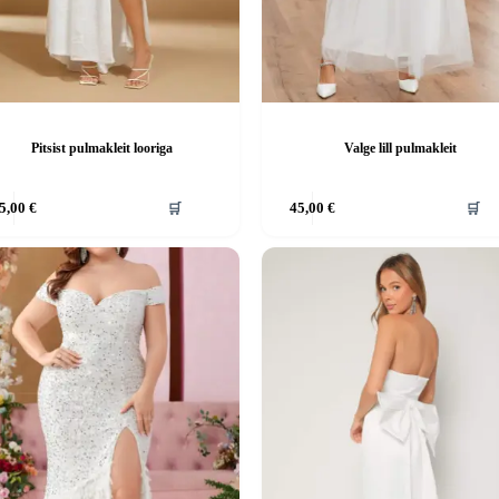
Pitsist pulmakleit looriga
Valge lill pulmakleit
Sellel
5,00
€
🛒
45,00
€
🛒
tootel
on
mitu
.
varianti.
d
Valikuid
saab
teha
el.
tootelehel.